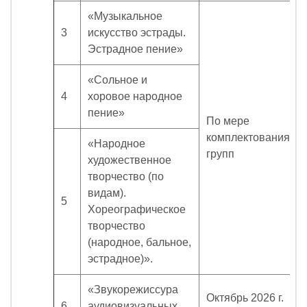
«Музыкальное
3
искусство эстрады.
Эстрадное пение»
«Сольное и
4
хоровое народное
пение»
По мере
комплектования
«Народное
групп
художественное
творчество (по
видам).
5
Хореографическое
творчество
(народное, бальное,
эстрадное)».
«Звукорежиссура
Октябрь 2026 г.
6
аудиовизуальных